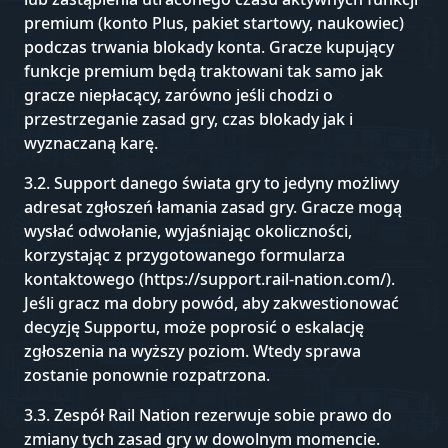
premium (konto Plus, pakiet startowy, naukowiec)
podczas trwania blokady konta. Gracze kupujący
funkcje premium będą traktowani tak samo jak
gracze niepłacący, zarówno jeśli chodzi o
przestrzeganie zasad gry, czas blokady jak i
wyznaczaną karę.
3.2. Support danego świata gry to jedyny możliwy
adresat zgłoszeń łamania zasad gry. Gracze mogą
wysłać odwołanie, wyjaśniając okoliczności,
korzystając z przygotowanego formularza
kontaktowego (https://support.rail-nation.com/).
Jeśli gracz ma dobry powód, aby zakwestionować
decyzję Supportu, może poprosić o eskalację
zgłoszenia na wyższy poziom. Wtedy sprawa
zostanie ponownie rozpatrzona.
3.3. Zespół Rail Nation rezerwuje sobie prawo do
zmiany tych zasad gry w dowolnym momencie.