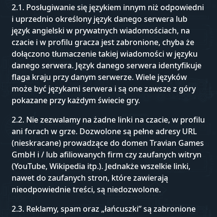
2.1. Posługiwanie się językiem innym niż odpowiedni
i uprzednio określony język danego serwera lub
język angielski w prywatnych wiadomościach, na
czacie i w profilu gracza jest zabronione, chyba że
dołączono tłumaczenie takiej wiadomości w języku
danego serwera. Język danego serwera identyfikuje
flaga kraju przy danym serwerze. Wiele języków
może być językami serwera i są one zawsze z góry
pokazane przy każdym świecie gry.
2.2. Nie zezwalamy na żadne linki na czacie, w profilu
ani forach w grze. Dozwolone są pełne adresy URL
(nieskracane) prowadzące do domen Travian Games
GmbH i / lub afiliowanych firm czy zaufanych witryn
(YouTube, Wikipedia itp.). Jednakże wszelkie linki,
nawet do zaufanych stron, które zawierają
nieodpowiednie treści, są niedozwolone.
2.3. Reklamy, spam oraz „łańcuszki” są zabronione